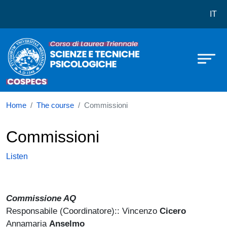
Corso di laurea in Scienze e Tecni
Skip to main content
IT
Home
The course
Commissioni
Commissioni
Listen
Commissione AQ
Responsabile (Coordinatore):: Vincenzo
Cicero
Annamaria
Anselmo