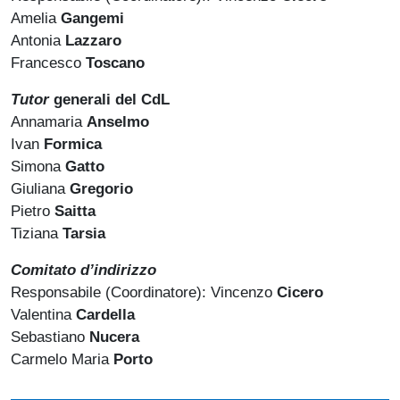
Amelia
Gangemi
Antonia
Lazzaro
Francesco
Toscano
Tutor
generali del CdL
Annamaria
Anselmo
Ivan
Formica
Simona
Gatto
Giuliana
Gregorio
Pietro
Saitta
Tiziana
Tarsia
Comitato d’indirizzo
Responsabile (Coordinatore): Vincenzo
Cicero
Valentina
Cardella
Sebastiano
Nucera
Carmelo Maria
Porto