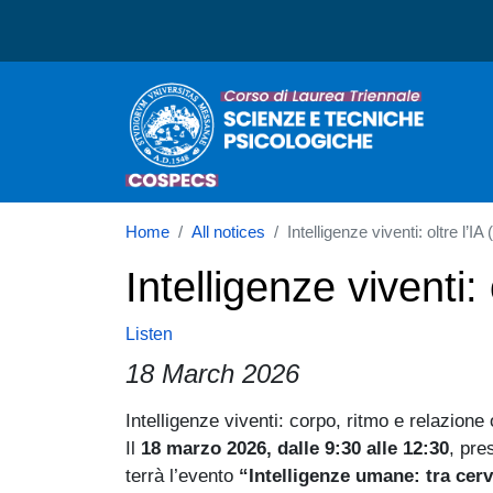
Corso di laurea in Scien
Home
All notices
Intelligenze viventi: oltre l’I
Intelligenze viventi:
Listen
18 March 2026
Intelligenze viventi: corpo, ritmo e relazione ol
Paragrafo
Il
18 marzo 2026, dalle 9:30 alle 12:30
, pre
terrà l’evento
“Intelligenze umane: tra cer