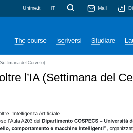
ze e Tecniche Psicologich
Skip to main content
Menù di servizi
Cerca
Unime.it
IT
Mail
Di
Navigazione principale
The course
Iscriversi
Studiare
La
A (Settimana del Cervello)
 oltre l’IA (Settimana del Ce
tre l'Intelligenza Artificiale
sso l’Aula A203 del
Dipartimento COSPECS – Università de
vello, comportamento e macchine intelligenti”
, organizzat