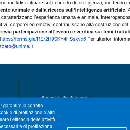
one multidisciplinare sul concetto di intelligenza, mettendo i
to animale e dalla ricerca sull’intelligenza artificiale
. 
e caratterizzano l’esperienza umana e animale, interrogandosi 
tivi, corporei ed emotivi contribuiscano alla costruzione del 
evia partecipazione all’evento e verifica sui temi trattat
https://forms.gle/REr2H9SKY4HSsxvd6
Per ulteriori informa
azzato@unime.it
MENÙ FOOTER 1
Accessibility statement
Privacy and cookie policy
r garantire la corretta
Sitemap
ookie di profilazione e altri
re l'efficacia delle attività
necessari e di profilazione