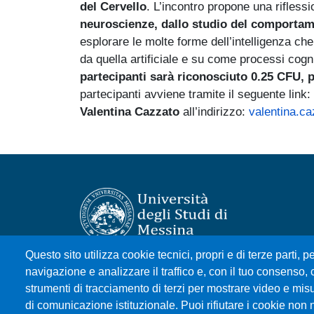
del Cervello
. L’incontro propone una riflessi
neuroscienze, dallo studio del comportamen
esplorare le molte forme dell’intelligenza ch
da quella artificiale e su come processi cogni
partecipanti sarà riconosciuto 0.25 CFU, pr
partecipanti avviene tramite il seguente link:
Valentina Cazzato
all’indirizzo:
valentina.c
Questo sito utilizza cookie tecnici, propri e di terze parti, pe
Università degli Studi di Messina
navigazione e analizzare il traffico e, con il tuo consenso, c
Piazza Pugliatti, 1 - 98122 Messina
strumenti di tracciamento di terzi per mostrare video e misura
Cod. Fiscale 80004070837
di comunicazione istituzionale. Puoi rifiutare i cookie non 