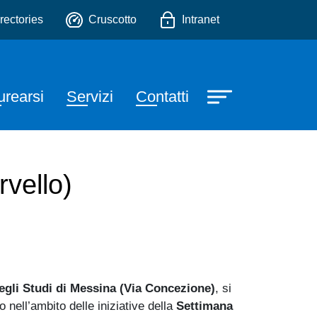
e
o
rectories
Cruscotto
Intranet
urearsi
Servizi
Contatti
rvello)
gli Studi di Messina (Via Concezione)
, si
o nell’ambito delle iniziative della
Settimana