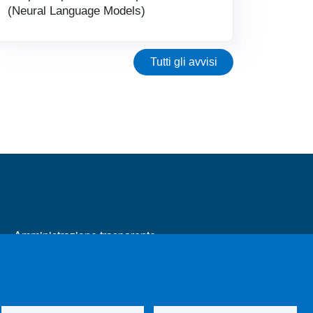
(Neural Language Models)
Tutti gli avvisi
MENÙ FOOTER 2
Amministrazione trasparente
Cambia idea sui cookie