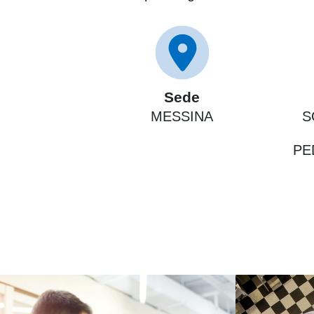
Sede
MESSINA
S
PE
Immagine
Immagine