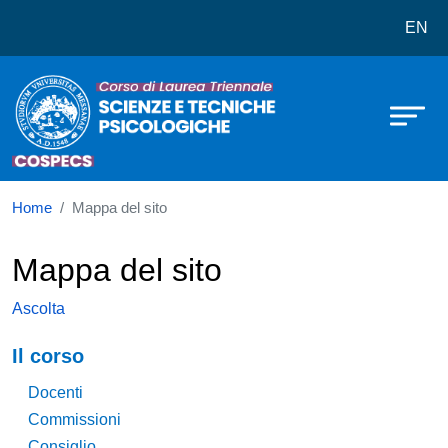
Corso di laurea in Scienze e Tecni
Salta al contenuto principale
EN
Home
Mappa del sito
Mappa del sito
Ascolta
Navigazione principale
Il corso
Docenti
Commissioni
Consiglio