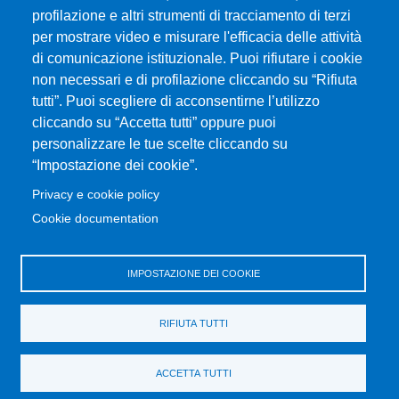
profilazione e altri strumenti di tracciamento di terzi
per mostrare video e misurare l'efficacia delle attività
Università degli Studi di Messina
di comunicazione istituzionale. Puoi rifiutare i cookie
Piazza Pugliatti, 1 - 98122 Messina
non necessari e di profilazione cliccando su “Rifiuta
Cod. Fiscale 80004070837
tutti”. Puoi scegliere di acconsentirne l’utilizzo
P.IVA 00724160833
cliccando su “Accetta tutti” oppure puoi
Centralino: 090 676 1
personalizzare le tue scelte cliccando su
MENÙ SOCIAL
“Impostazione dei cookie”.
Privacy e cookie policy
MENÙ FOOTER 1
Cookie documentation
Accessibilità
Privacy e cookie policy
Mappa del sito
IMPOSTAZIONE DEI COOKIE
MENÙ FOOTER 2
RIFIUTA TUTTI
Amministrazione trasparente
Cambia idea sui cookie
ACCETTA TUTTI